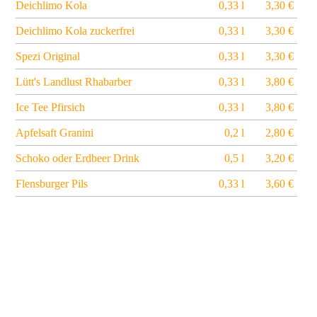
Deichlimo Kola
0,33 l
3,30 €
Deichlimo Kola zuckerfrei
0,33 l
3,30 €
Spezi Original
0,33 l
3,30 €
Lütt's Landlust Rhabarber
0,33 l
3,80 €
Ice Tee Pfirsich
0,33 l
3,80 €
Apfelsaft Granini
0,2 l
2,80 €
Schoko oder Erdbeer Drink
0,5 l
3,20 €
Flensburger Pils
0,33 l
3,60 €
Flensburger Pils alkoholfrei
0,33 l
3,60 €
Flensburger Radler
0,33 l
3,60 €
Flensburger Radler alkoholfrei
0,33 l
3,60 €
Schöfferhofer Hefeweizen
0,5 l
4,70 €
Schöfferhofer Hefeweizen alkoholfrei
0,5 l
4,70 €