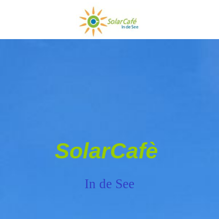
SolarCafè
In de See