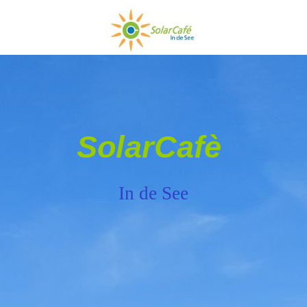
SolarCafè
In de See