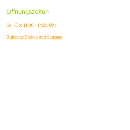
Öffnungszeiten
So - Do: 11:00 - 14:30 Uhr
Ruhetage Freitag und Samstag
Kontakt
SolarCafé
In de See 1a
25849 Pellworm
Telefon: +49 4844 7119014
Mail: solarcafe@wingcom.de